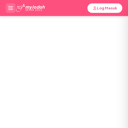
myJodoh
Log Masuk
SEJAK 2002