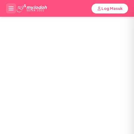
myJodoh
Log Masuk
SEJAK 2002