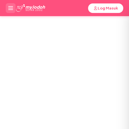
myJodoh
Log Masuk
SEJAK 2002