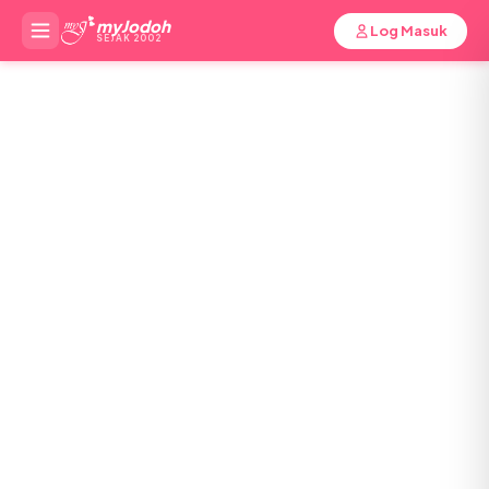
myJodoh
Log Masuk
SEJAK 2002