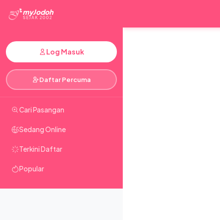
myJodoh
SEJAK 2002
Log Masuk
Daftar Percuma
Cari Pasangan
Sedang Online
Terkini Daftar
Popular