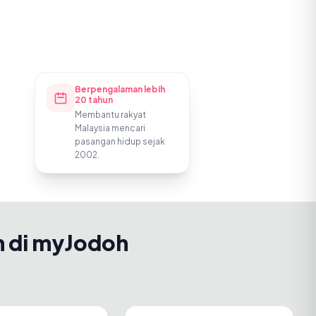
Berpengalaman lebih
20 tahun
Membantu rakyat
Malaysia mencari
pasangan hidup sejak
2002.
h di myJodoh