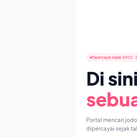
Dipercayai sejak 2002 · 
Di si
sebua
Portal mencari jod
dipercayai sejak t