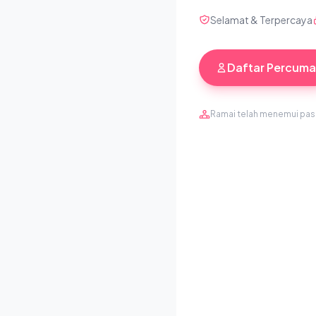
Selamat & Terpercaya
Daftar Percuma
Ramai telah menemui pa