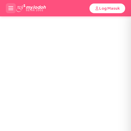
myJodoh
Log Masuk
SEJAK 2002