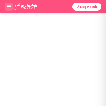
myJodoh
Log Masuk
SEJAK 2002