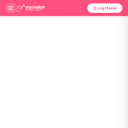
myJodoh
Log Masuk
SEJAK 2002