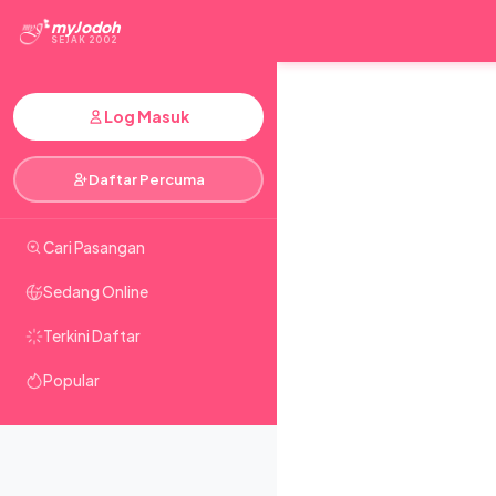
myJodoh
SEJAK 2002
Log Masuk
Daftar Percuma
Cari Pasangan
Sedang Online
Terkini Daftar
Popular