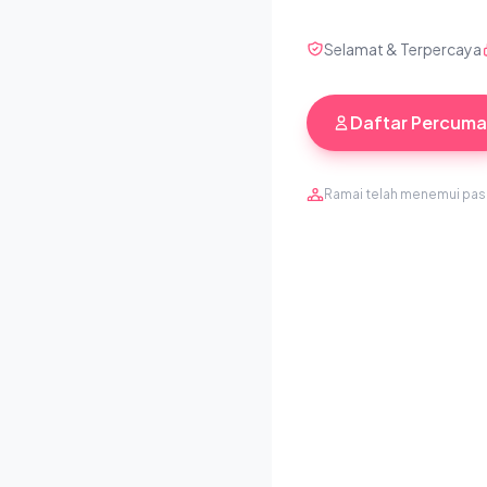
Selamat & Terpercaya
Daftar Percuma
Ramai telah menemui pa