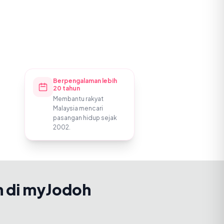
Berpengalaman lebih
20 tahun
Membantu rakyat
Malaysia mencari
pasangan hidup sejak
2002.
h di myJodoh