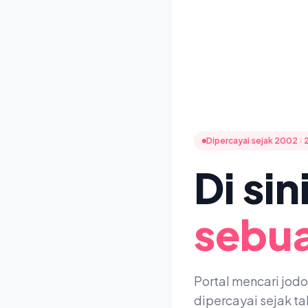
Dipercayai sejak 2002 · 
Di si
sebua
Portal mencari jod
dipercayai sejak t