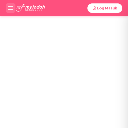
myJodoh
Log Masuk
SEJAK 2002