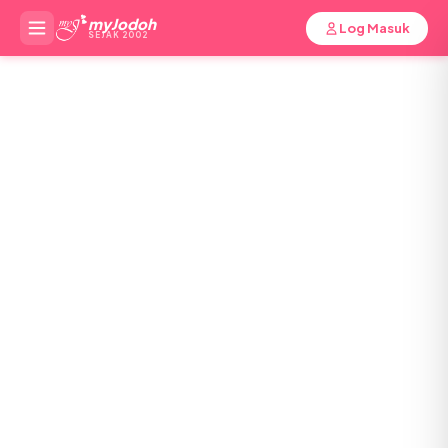
myJodoh
Log Masuk
SEJAK 2002