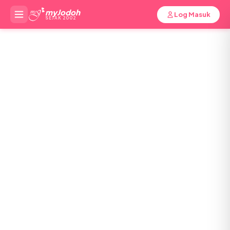
myJodoh
Log Masuk
SEJAK 2002