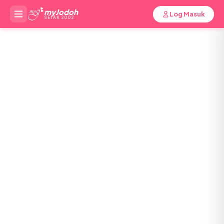
myJodoh
Log Masuk
SEJAK 2002