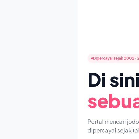
Dipercayai sejak 2002 · 
Di si
sebua
Portal mencari jod
dipercayai sejak t