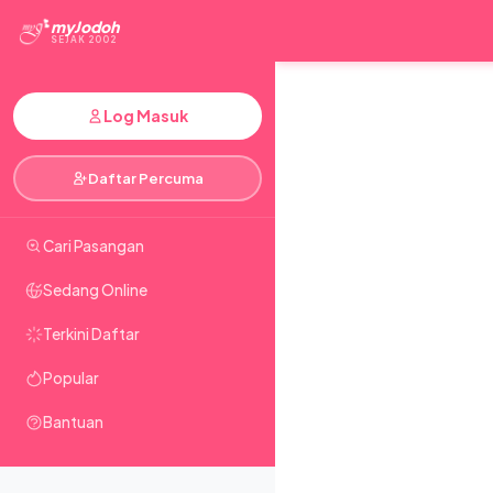
myJodoh
SEJAK 2002
Log Masuk
Daftar Percuma
Cari Pasangan
Sedang Online
Terkini Daftar
Popular
Bantuan