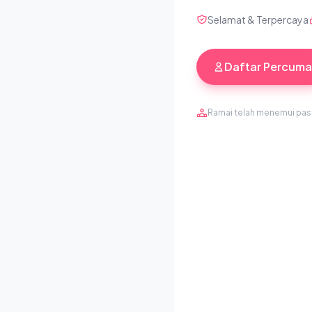
Selamat & Terpercaya
Daftar Percuma
Ramai telah menemui pa