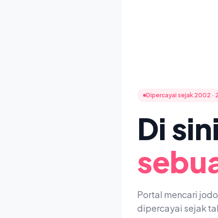
Dipercayai sejak 2002 · 
Di si
sebua
Portal mencari jod
dipercayai sejak t