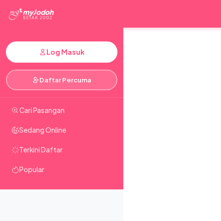
myJodoh
SEJAK 2002
Log Masuk
Daftar Percuma
Cari Pasangan
Sedang Online
Terkini Daftar
Popular