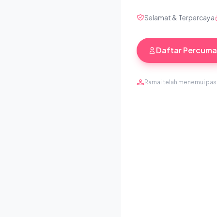
Selamat & Terpercaya
Daftar Percuma
Ramai telah menemui pa