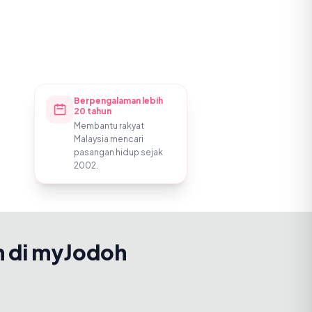
Berpengalaman lebih
20 tahun
Membantu rakyat
Malaysia mencari
pasangan hidup sejak
2002.
h di myJodoh