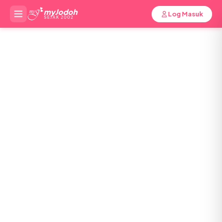
myJodoh
Log Masuk
SEJAK 2002