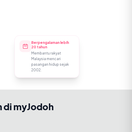
Berpengalaman lebih
20 tahun
Membantu rakyat
Malaysia mencari
pasangan hidup sejak
2002.
h di myJodoh