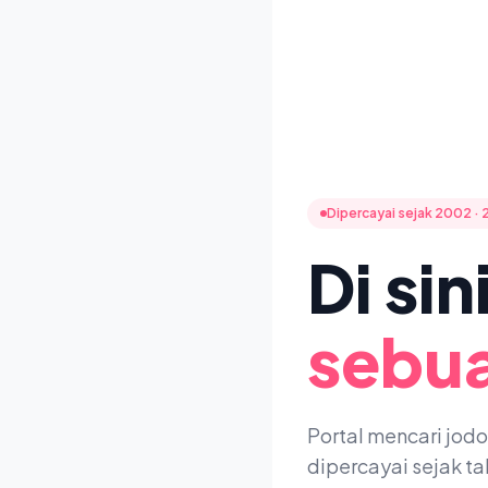
Dipercayai sejak 2002 · 
Di si
sebua
Portal mencari jod
dipercayai sejak t