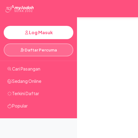
myJodoh
SEJAK 2002
Log Masuk
Daftar Percuma
Cari Pasangan
Sedang Online
Terkini Daftar
Popular