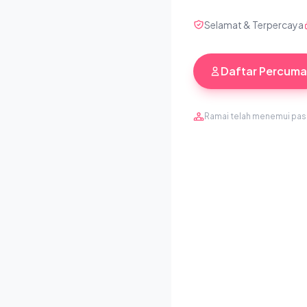
Selamat & Terpercaya
Daftar Percuma
Ramai telah menemui pa