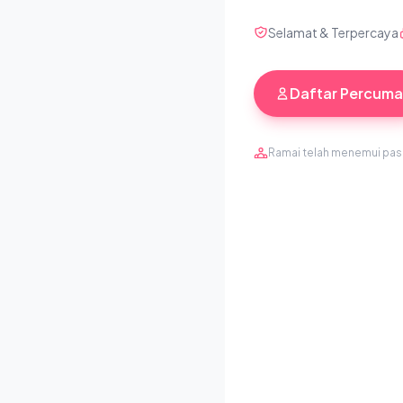
Selamat & Terpercaya
Daftar Percuma
Ramai telah menemui pa