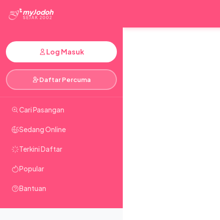
myJodoh
SEJAK 2002
Log Masuk
Daftar Percuma
Cari Pasangan
Sedang Online
Terkini Daftar
Popular
Bantuan