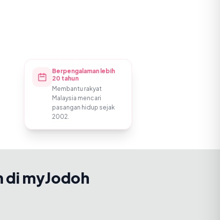
Berpengalaman lebih
20 tahun
Membantu rakyat
Malaysia mencari
pasangan hidup sejak
2002.
h di myJodoh