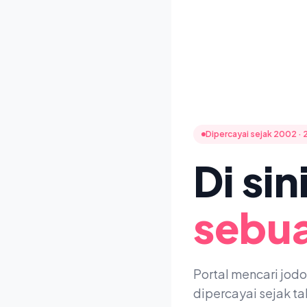
Dipercayai sejak 2002 · 
Di si
sebua
Portal mencari jod
dipercayai sejak t