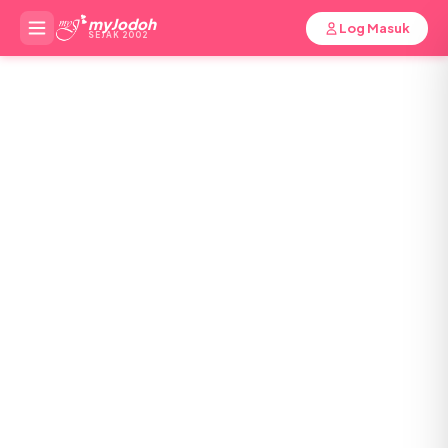
myJodoh
Log Masuk
SEJAK 2002