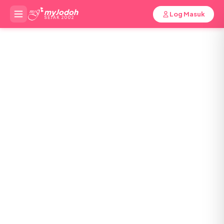
myJodoh
Log Masuk
SEJAK 2002