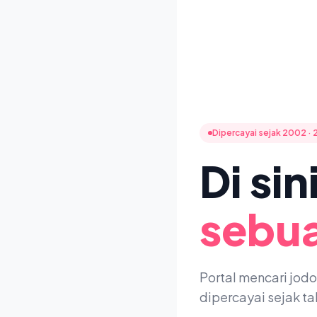
Dipercayai sejak 2002 · 
Di si
sebua
Portal mencari jod
dipercayai sejak t