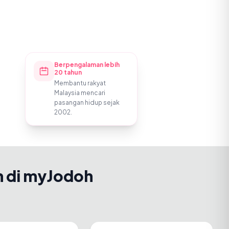
Berpengalaman lebih
20 tahun
Membantu rakyat
Malaysia mencari
pasangan hidup sejak
2002.
h di myJodoh