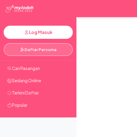
myJodoh
SEJAK 2002
Log Masuk
Daftar Percuma
Cari Pasangan
Sedang Online
Terkini Daftar
Popular