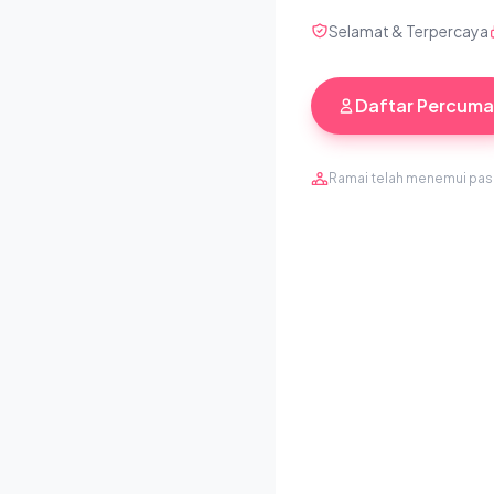
Selamat & Terpercaya
Daftar Percuma
Ramai telah menemui pa