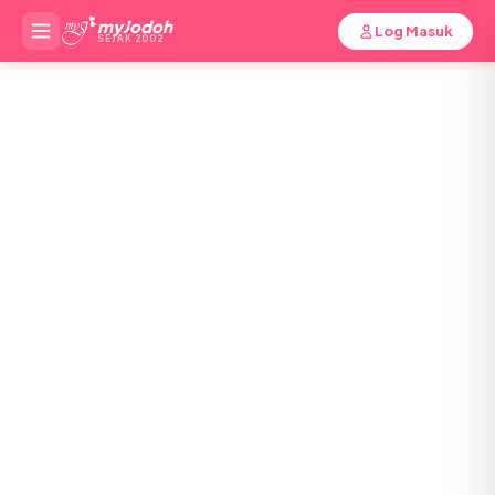
myJodoh
Log Masuk
SEJAK 2002