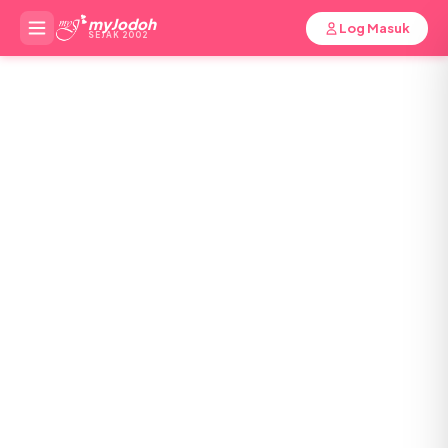
myJodoh
Log Masuk
SEJAK 2002