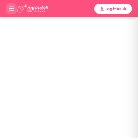
myJodoh
Log Masuk
SEJAK 2002