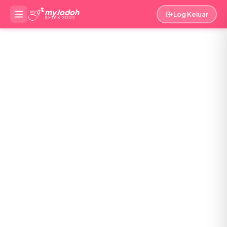
myJodoh
Log Keluar
SEJAK 2002