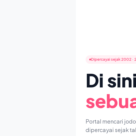
Dipercayai sejak 2002 · 
Di si
sebua
Portal mencari jod
dipercayai sejak t