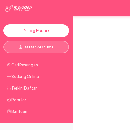
myJodoh
SEJAK 2002
Log Masuk
Daftar Percuma
Cari Pasangan
Sedang Online
Terkini Daftar
Popular
Bantuan