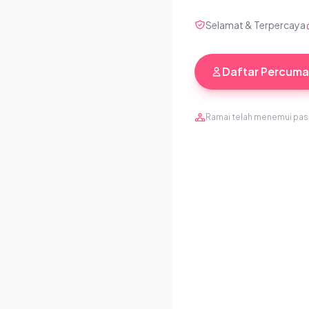
Selamat & Terpercaya
Daftar Percuma
Ramai telah menemui pa