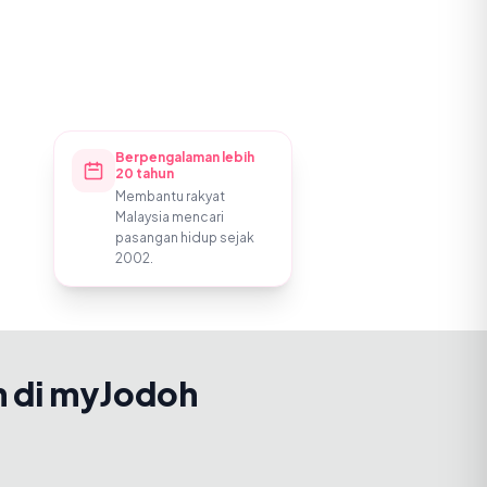
Berpengalaman lebih
20 tahun
Membantu rakyat
Malaysia mencari
pasangan hidup sejak
2002.
h di myJodoh