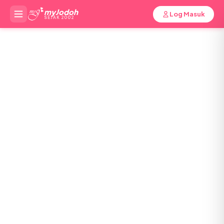
myJodoh
Log Masuk
SEJAK 2002