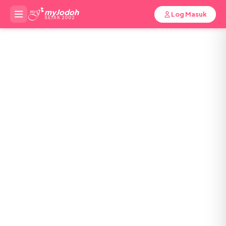
myJodoh
Log Masuk
SEJAK 2002