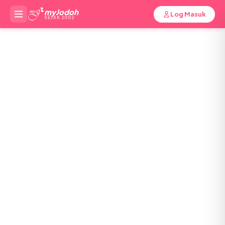
myJodoh
Log Masuk
SEJAK 2002