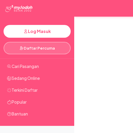
myJodoh
SEJAK 2002
Log Masuk
Daftar Percuma
Cari Pasangan
Sedang Online
Terkini Daftar
Popular
Bantuan