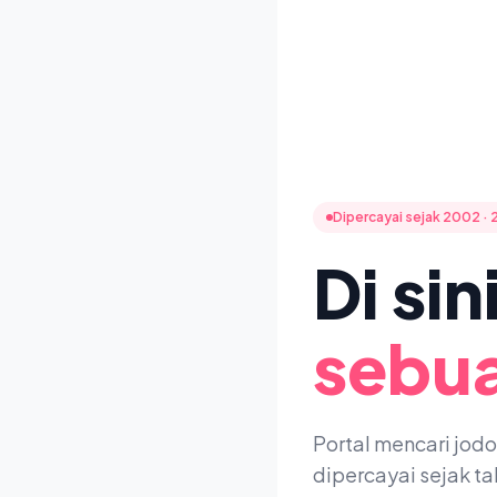
Dipercayai sejak 2002 · 
Di si
sebua
Portal mencari jod
dipercayai sejak t