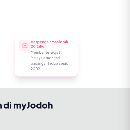
Berpengalaman lebih
20 tahun
Membantu rakyat
Malaysia mencari
pasangan hidup sejak
2002.
h di myJodoh