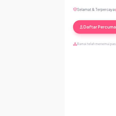
Selamat & Terpercaya
Daftar Percuma
Ramai telah menemui pa