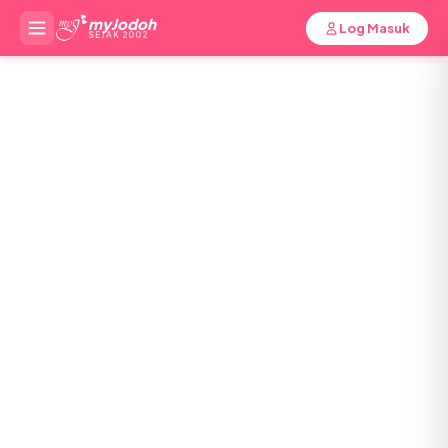
myJodoh
Log Masuk
SEJAK 2002