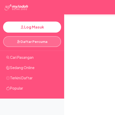
myJodoh
SEJAK 2002
Log Masuk
Daftar Percuma
Cari Pasangan
Sedang Online
Terkini Daftar
Popular