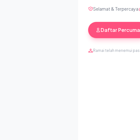
Selamat & Terpercaya
Daftar Percuma
Ramai telah menemui pa