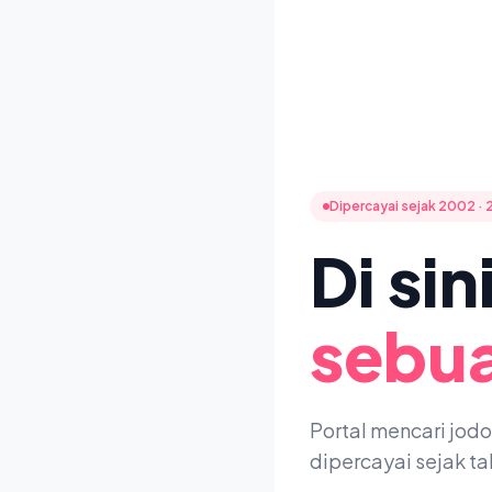
Dipercayai sejak 2002 · 
Di si
sebua
Portal mencari jod
dipercayai sejak t