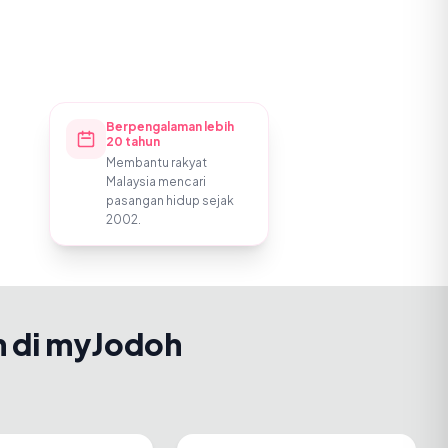
Berpengalaman lebih
20 tahun
Membantu rakyat
Malaysia mencari
pasangan hidup sejak
2002.
h di myJodoh