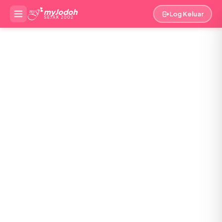
myJodoh
Log Keluar
SEJAK 2002