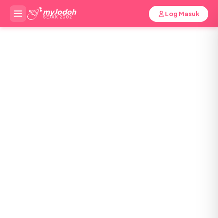
myJodoh
Log Masuk
SEJAK 2002