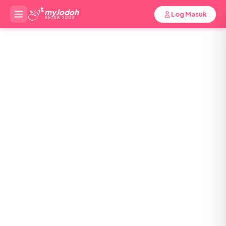
myJodoh
Log Masuk
SEJAK 2002