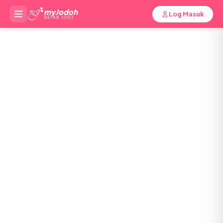
myJodoh
Log Masuk
SEJAK 2002