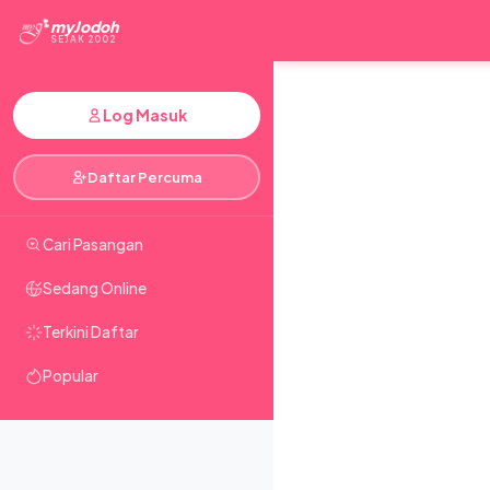
myJodoh
SEJAK 2002
Log Masuk
Daftar Percuma
Cari Pasangan
Sedang Online
Terkini Daftar
Popular