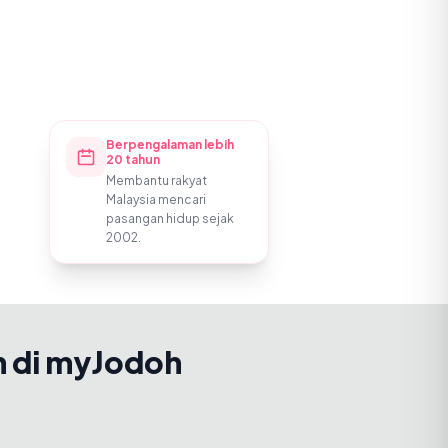
Berpengalaman lebih
20 tahun
Membantu rakyat
Malaysia mencari
pasangan hidup sejak
2002.
h di myJodoh