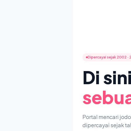
Dipercayai sejak 2002 · 
Di si
sebua
Portal mencari jod
dipercayai sejak t