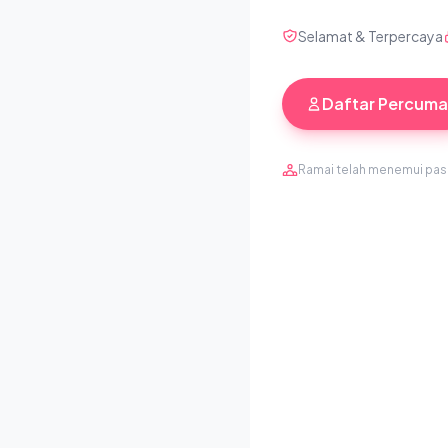
Selamat & Terpercaya
Daftar Percuma
Ramai telah menemui pa