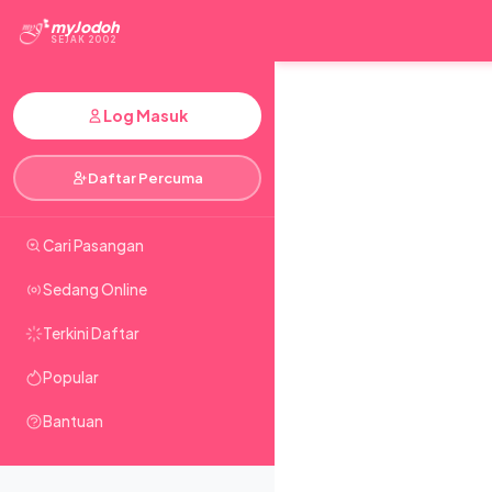
myJodoh
SEJAK 2002
Log Masuk
Daftar Percuma
Cari Pasangan
Sedang Online
Terkini Daftar
Popular
Bantuan