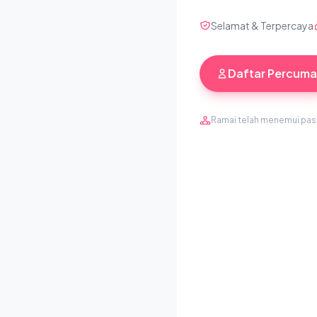
Selamat & Terpercaya
Daftar Percuma
Ramai telah menemui pa