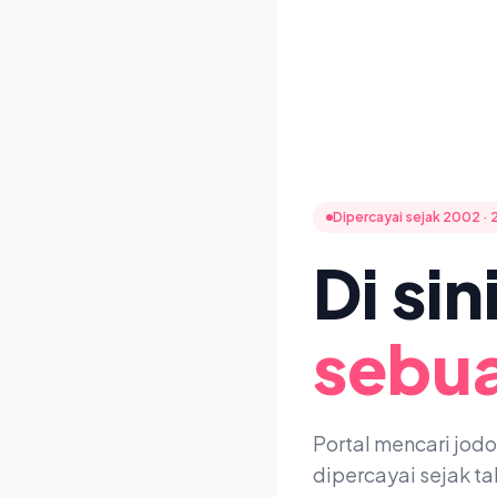
Dipercayai sejak 2002 · 
Di si
sebua
Portal mencari jod
dipercayai sejak t