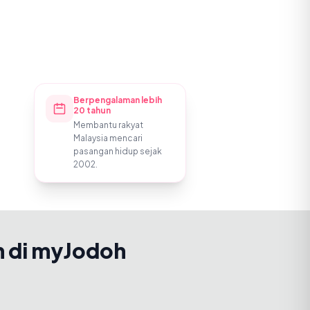
Berpengalaman lebih
20 tahun
Membantu rakyat
Malaysia mencari
pasangan hidup sejak
2002.
h di myJodoh