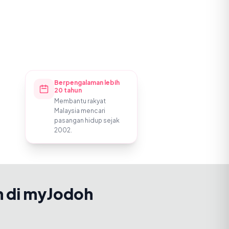
Berpengalaman lebih
20 tahun
Membantu rakyat
Malaysia mencari
pasangan hidup sejak
2002.
h di myJodoh