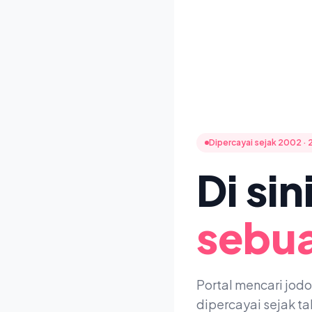
Dipercayai sejak 2002 · 
Di si
sebua
Portal mencari jod
dipercayai sejak t