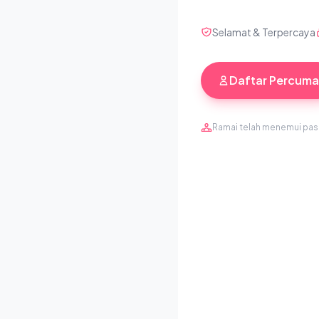
Selamat & Terpercaya
Daftar Percuma
Ramai telah menemui pa