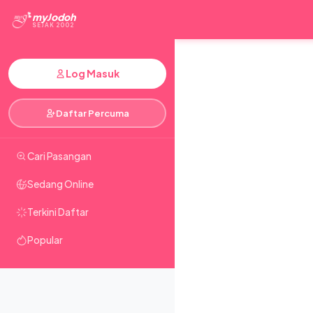
myJodoh
SEJAK 2002
Log Masuk
Daftar Percuma
Cari Pasangan
Sedang Online
Terkini Daftar
Popular