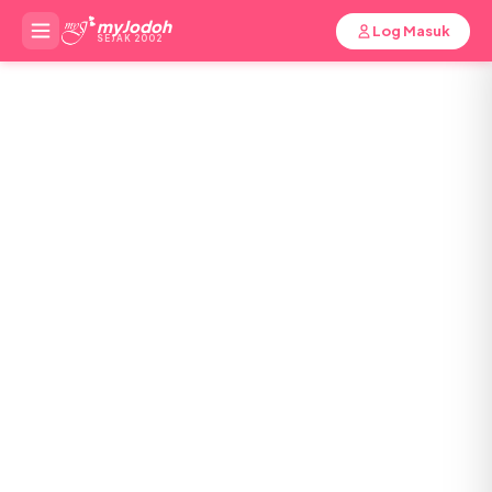
myJodoh
Log Masuk
SEJAK 2002