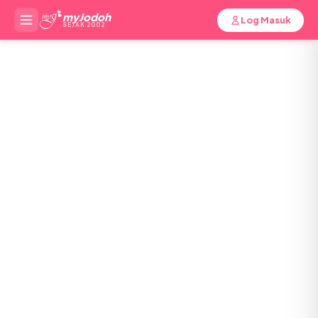
myJodoh
Log Masuk
SEJAK 2002