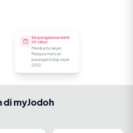
Berpengalaman lebih
20 tahun
Membantu rakyat
Malaysia mencari
pasangan hidup sejak
2002.
h di myJodoh