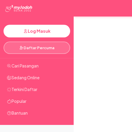
myJodoh
SEJAK 2002
Log Masuk
Daftar Percuma
Cari Pasangan
Sedang Online
Terkini Daftar
Popular
Bantuan