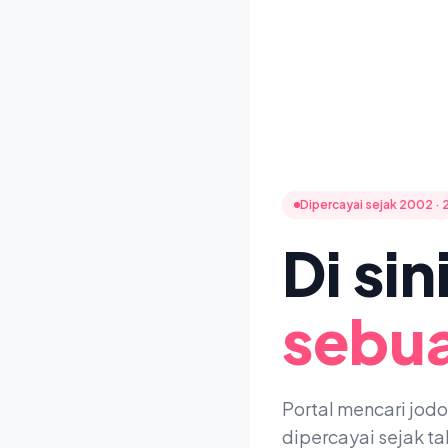
Dipercayai sejak 2002 · 
Di si
sebua
Portal mencari jod
dipercayai sejak t