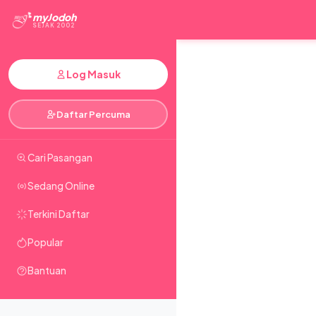
myJodoh
SEJAK 2002
Log Masuk
Daftar Percuma
Cari Pasangan
Sedang Online
Terkini Daftar
Popular
Bantuan