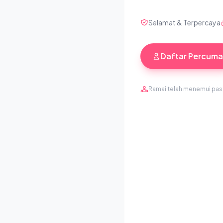
Selamat & Terpercaya
Daftar Percuma
Ramai telah menemui pa