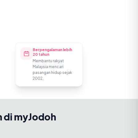
Berpengalaman lebih
20 tahun
Membantu rakyat
Malaysia mencari
pasangan hidup sejak
2002.
h di myJodoh