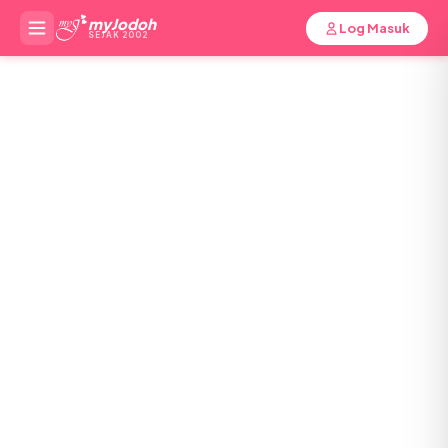
myJodoh
Log Masuk
SEJAK 2002