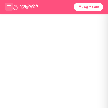
myJodoh
Log Masuk
SEJAK 2002