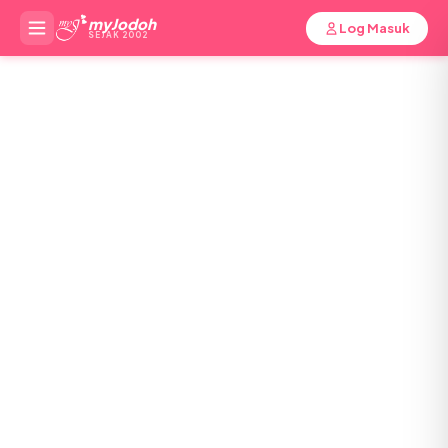
myJodoh
Log Masuk
SEJAK 2002