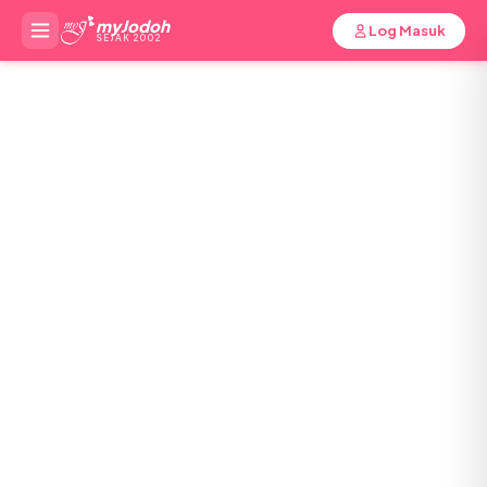
myJodoh
Log Masuk
SEJAK 2002