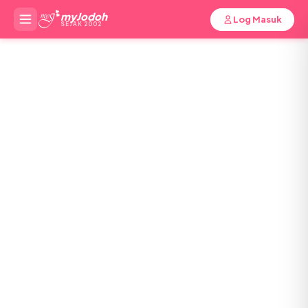
myJodoh
Log Masuk
SEJAK 2002