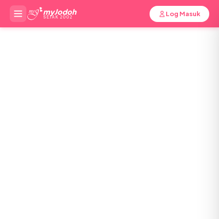
myJodoh
Log Masuk
SEJAK 2002