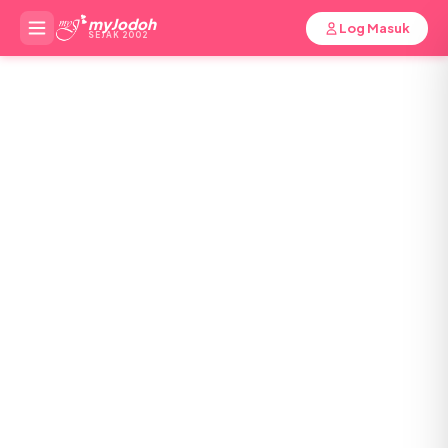
myJodoh
Log Masuk
SEJAK 2002